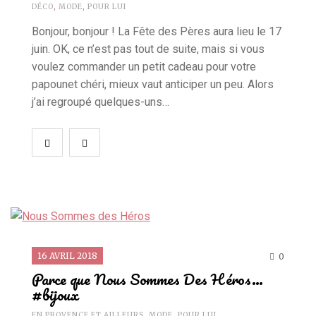
DÉCO
,
MODE
,
POUR LUI
Bonjour, bonjour ! La Fête des Pères aura lieu le 17
juin. OK, ce n’est pas tout de suite, mais si vous
voulez commander un petit cadeau pour votre
papounet chéri, mieux vaut anticiper un peu. Alors
j’ai regroupé quelques-uns…
16 AVRIL 2018
0
Parce que Nous Sommes Des Héros…
#bijoux
EN PROVENCE ET AILLEURS
,
MODE
,
POUR LUI