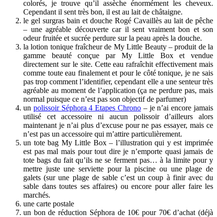
colorés, je trouve qu’il assèche énormément les cheveux.
Cependant il sent très bon, il est au lait de châtaigne.
le gel surgras bain et douche Rogé Cavaillès au lait de pêche
– une agréable découverte car il sent vraiment bon et son
odeur fruitée et sucrée perdure sur la peau après la douche.
la lotion tonique fraîcheur de My Little Beauty – produit de la
gamme beauté conçue par My Little Box et vendue
directement sur le site. Cette eau rafraîchit effectivement mais
comme toute eau finalement et pour le côté tonique, je ne sais
pas trop comment l’identifier, cependant elle a une senteur très
agréable au moment de l’application (ça ne perdure pas, mais
normal puisque ce n’est pas son objectif de parfumer)
un
polissoir Séphora 4 Etapes Chrono
– je n’ai encore jamais
utilisé cet accessoire ni aucun polissoir d’ailleurs alors
maintenant je n’ai plus d’excuse pour ne pas essayer, mais ce
n’est pas un accessoire qui m’attire particulièrement.
un tote bag My Little Box – l’illustration qui y est imprimée
est pas mal mais pour tout dire je n’emporte quasi jamais de
tote bags du fait qu’ils ne se ferment pas… à la limite pour y
mettre juste une serviette pour la piscine ou une plage de
galets (sur une plage de sable c’est un coup à finir avec du
sable dans toutes ses affaires) ou encore pour aller faire les
marchés.
une carte postale
un bon de réduction Séphora de 10€ pour 70€ d’achat (déjà