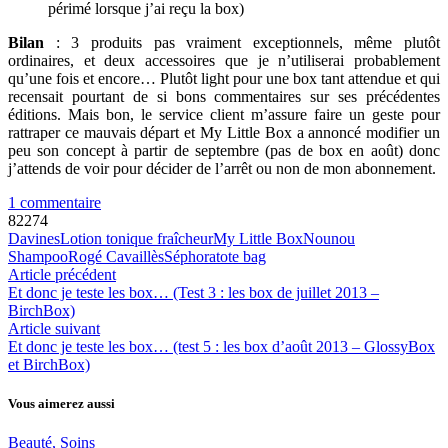
périmé lorsque j’ai reçu la box)
Bilan
: 3 produits pas vraiment exceptionnels, même plutôt
ordinaires, et deux accessoires que je n’utiliserai probablement
qu’une fois et encore… Plutôt light pour une box tant attendue et qui
recensait pourtant de si bons commentaires sur ses précédentes
éditions. Mais bon, le service client m’assure faire un geste pour
rattraper ce mauvais départ et My Little Box a annoncé modifier un
peu son concept à partir de septembre (pas de box en août) donc
j’attends de voir pour décider de l’arrêt ou non de mon abonnement.
1 commentaire
82274
Davines
Lotion tonique fraîcheur
My Little Box
Nounou
Shampoo
Rogé Cavaillès
Séphora
tote bag
Article précédent
Et donc je teste les box… (Test 3 : les box de juillet 2013 –
BirchBox)
Article suivant
Et donc je teste les box… (test 5 : les box d’août 2013 – GlossyBox
et BirchBox)
Vous aimerez aussi
Beauté, Soins