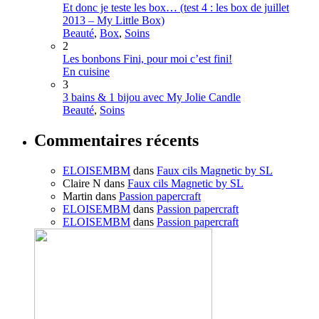
Et donc je teste les box… (test 4 : les box de juillet
2013 – My Little Box)
Beauté
,
Box
,
Soins
2
Les bonbons Fini, pour moi c’est fini!
En cuisine
3
3 bains & 1 bijou avec My Jolie Candle
Beauté
,
Soins
Commentaires récents
ELOISEMBM
dans
Faux cils Magnetic by SL
Claire N
dans
Faux cils Magnetic by SL
Martin
dans
Passion papercraft
ELOISEMBM
dans
Passion papercraft
ELOISEMBM
dans
Passion papercraft