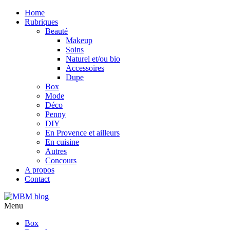
Home
Rubriques
Beauté
Makeup
Soins
Naturel et/ou bio
Accessoires
Dupe
Box
Mode
Déco
Penny
DIY
En Provence et ailleurs
En cuisine
Autres
Concours
A propos
Contact
Menu
Box