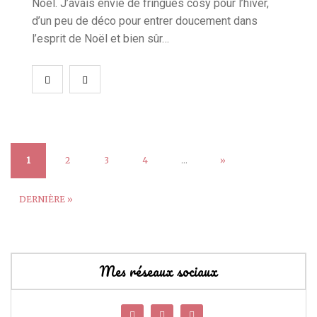
Noël. J’avais envie de fringues cosy pour l’hiver,
d’un peu de déco pour entrer doucement dans
l’esprit de Noël et bien sûr…
1
2
3
4
…
»
DERNIÈRE »
Mes réseaux sociaux