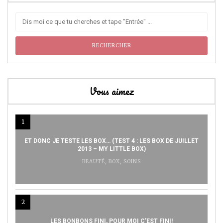
Vous aimez
1
ET DONC JE TESTE LES BOX… (TEST 4 : LES BOX DE JUILLET
2013 – MY LITTLE BOX)
BEAUTÉ
,
BOX
,
SOINS
2
LES BONBONS FINI, POUR MOI C’EST FINI!