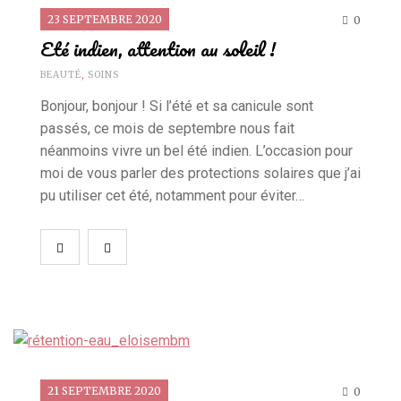
23 SEPTEMBRE 2020
0
EN CUISINE
Les bonbons Fini, pour moi c'est fini!
Eté indien, attention au soleil !
BEAUTÉ
,
SOINS
23 FÉVRIER 2018
0
Bonjour, bonjour ! Si l’été et sa canicule sont
passés, ce mois de septembre nous fait
néanmoins vivre un bel été indien. L’occasion pour
moi de vous parler des protections solaires que j’ai
pu utiliser cet été, notamment pour éviter…
21 SEPTEMBRE 2020
0