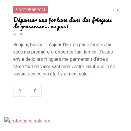
Gloss mon amie
5 OCTOBRE 2021
0
13 OCTOBRE 2013
0
Dépenser une fortune dans des fringues
de grossesse… ou pas!
MODE
EN CUISINE
Bonjour, bonjour ! Aujourd’hui, on parle mode. J’ai
Légumes panés, recette vegan et sans
gluten
vécu ma première grossesse l’an dernier. J’avais
envie de jolies fringues me permettant d’être à
20 JUILLET 2018
0
l’aise tout en valorisant mon ventre. Sauf que je ne
savais pas ce qui était vraiment utile…
EN CUISINE
Des nems sans friteuse #recette
27 OCTOBRE 2018
0