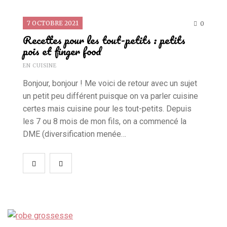
7 OCTOBRE 2021
0
Recettes pour les tout-petits : petits
ACCESSOIRES
,
BEAUTÉ
,
MAKEUP
Le Mini Macaron, manucure semi-
pois et finger food
permanente et rapide
EN CUISINE
9 DÉCEMBRE 2019
0
Bonjour, bonjour ! Me voici de retour avec un sujet
un petit peu différent puisque on va parler cuisine
certes mais cuisine pour les tout-petits. Depuis
les 7 ou 8 mois de mon fils, on a commencé la
BEAUTÉ
,
BOX
,
SOINS
Et donc je teste les box... (test 4 : les
DME (diversification menée…
box de juillet 2013 - My Little Box)
2 SEPTEMBRE 2013
0
BEAUTÉ
,
SOINS
Colorations capillaires, Casting Crème