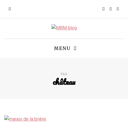
MENU
TAG
château