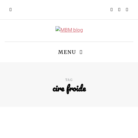
MENU
TAG
cire froide