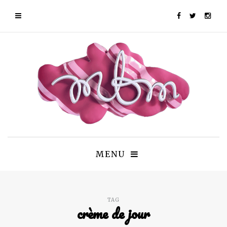
MENU
TAG
crème de jour