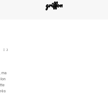
griffon
2
s, ma
elon
tte
près