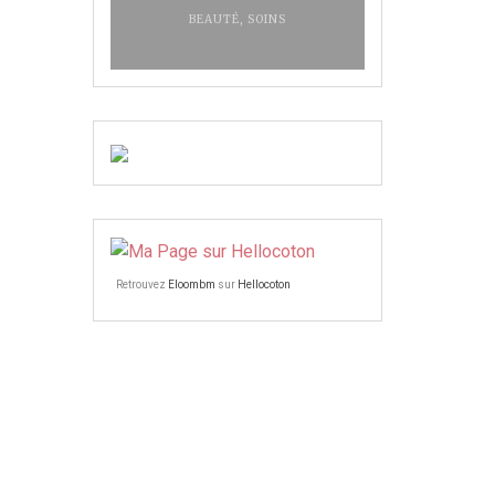
BEAUTÉ
,
SOINS
Retrouvez
Eloombm
sur
Hellocoton