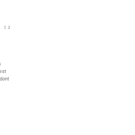
2
s
est
 dont