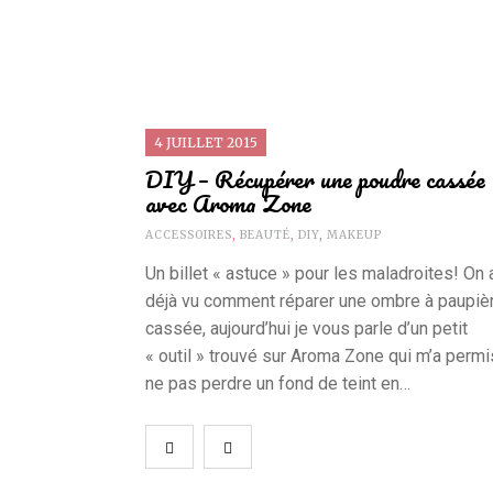
4 JUILLET 2015
DIY – Récupérer une poudre cassée
avec Aroma Zone
ACCESSOIRES
,
BEAUTÉ
,
DIY
,
MAKEUP
Un billet « astuce » pour les maladroites! On 
déjà vu comment réparer une ombre à paupiè
cassée, aujourd’hui je vous parle d’un petit
« outil » trouvé sur Aroma Zone qui m’a permi
ne pas perdre un fond de teint en…