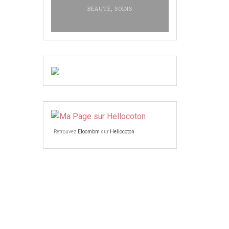
BEAUTÉ
,
SOINS
Retrouvez
Eloombm
sur
Hellocoton