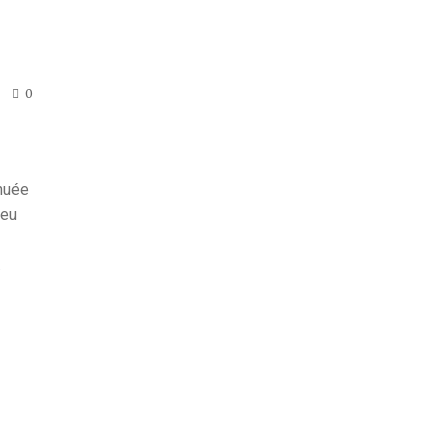
0
 nuée
 eu
.