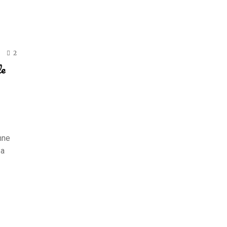
2
de
nne
 a