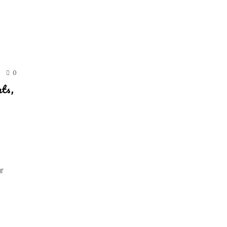
0
nts,
r