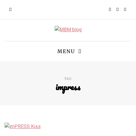
MENU
TAG
impress