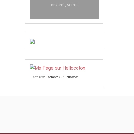
BEAUTÉ
,
SOINS
Retrouvez
Eloombm
sur
Hellocoton