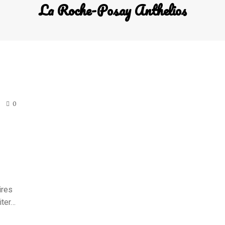
La Roche-Posay Anthelios
0
ires
iter…