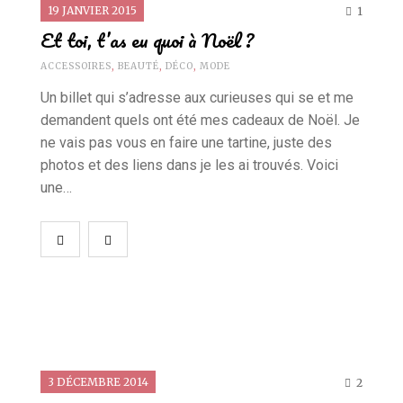
19 JANVIER 2015
1
Et toi, t’as eu quoi à Noël ?
ACCESSOIRES
,
BEAUTÉ
,
DÉCO
,
MODE
Un billet qui s’adresse aux curieuses qui se et me
demandent quels ont été mes cadeaux de Noël. Je
ne vais pas vous en faire une tartine, juste des
photos et des liens dans je les ai trouvés. Voici
une…
3 DÉCEMBRE 2014
2