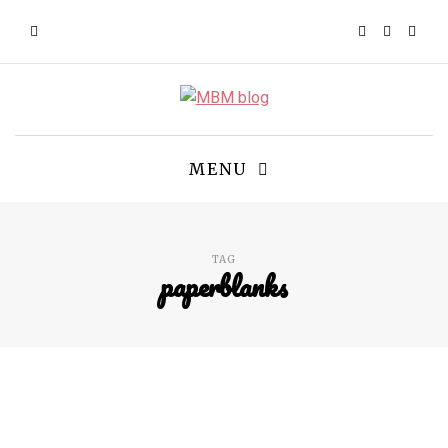
MENU
TAG
paperblanks