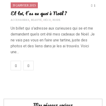
19 JANVIER 2015
1
Et toi, t’as eu quoi à Noël ?
ACCESSOIRES
,
BEAUTÉ
,
DÉCO
,
MODE
Un billet qui s’adresse aux curieuses qui se et me
demandent quels ont été mes cadeaux de Noël. Je
ne vais pas vous en faire une tartine, juste des
photos et des liens dans je les ai trouvés. Voici
une…
Mes réseaux sociaux