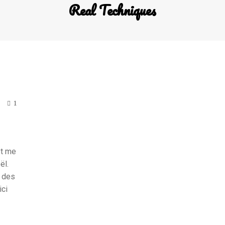
Real Techniques
1
et me
ël.
e des
ici