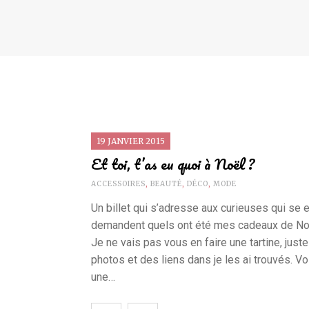
19 JANVIER 2015
Et toi, t’as eu quoi à Noël ?
ACCESSOIRES
,
BEAUTÉ
,
DÉCO
,
MODE
Un billet qui s’adresse aux curieuses qui se 
demandent quels ont été mes cadeaux de No
Je ne vais pas vous en faire une tartine, just
photos et des liens dans je les ai trouvés. Vo
une…