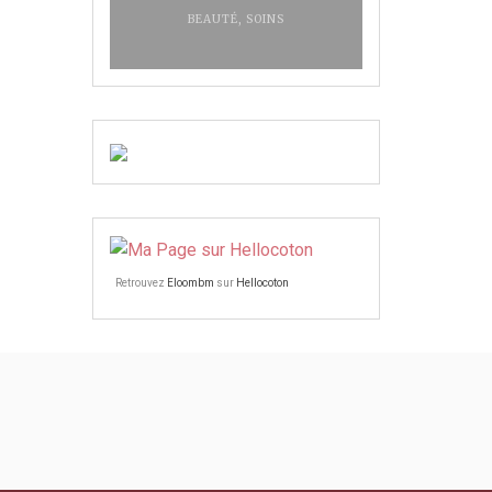
BEAUTÉ
,
SOINS
Retrouvez
Eloombm
sur
Hellocoton