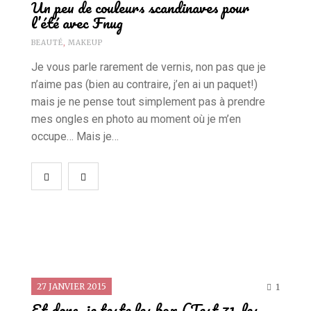
Un peu de couleurs scandinaves pour
l’été avec Fnug
BEAUTÉ
,
MAKEUP
Je vous parle rarement de vernis, non pas que je
n’aime pas (bien au contraire, j’en ai un paquet!)
mais je ne pense tout simplement pas à prendre
mes ongles en photo au moment où je m’en
occupe… Mais je…
27 JANVIER 2015
1
Et donc, je teste les box (Test 71, les