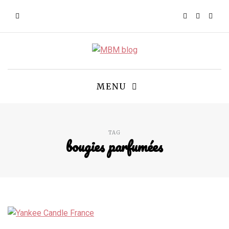
MENU
TAG
bougies parfumées