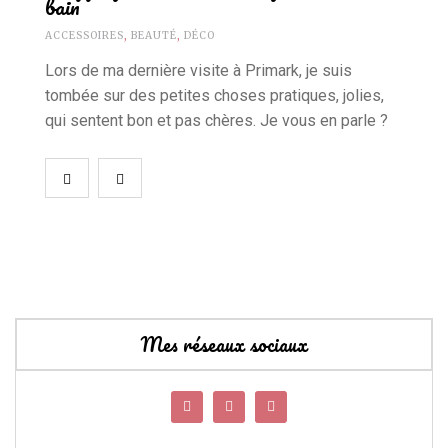
bain
ACCESSOIRES
,
BEAUTÉ
,
DÉCO
Lors de ma dernière visite à Primark, je suis
tombée sur des petites choses pratiques, jolies,
qui sentent bon et pas chères. Je vous en parle ?
Mes réseaux sociaux