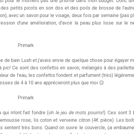
’est pour le moment pas une priorité dans mon budget. Donc un
 des petits picots en son dos et des poils de brosse de l’autre.
ton), avec un savon pour le visage, deux fois par semaine (pas p
pression d’une amélioration, d’avoir la peau plus lisse sur le n
be de bain Lush et j’avais envie de quelque chose pour égayer m
 à pic! Ce sont des confettis en savon, mélangés à des paillette
leur de l’eau, les confettis fondent et parfument (très) légèremen
cesses de 4 à 10 ans apprécieront plus que moi 😉
s
qui m’ont fait fondre (
oh le jeu de mots pourris!
). Ces sont 3
ousse rose, lis coton et verveine citron (4€ pièce). Les boî
es sentent très bons. Quand on ouvre le couvercle, ça embaum