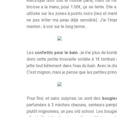
électrique dont tout le monde parle, mais ce n
brosse a la mano, pour 1.50€, ça se tente. Elle a
utilisée sur les zones à points noirs (nez et men
ne pas irriter ma peau déjà sensible). J’ai l’im
menton ; à voir sur le long terme…
Les
confettis pour le bain
. Je n’ai plus de bom
donc cette petite trouvaille soldée à 1€ tombait
jette tout bêtement dans l’eau du bain. Avec la cha
C’est mignon, mais je pense que les petites prin
Pour finir, et sans surprise, ce sont des
bougie
parfumées à 3 mèches chacune, senteurs pamplem
plutôt mignonnes, un peu old school. Les bougi