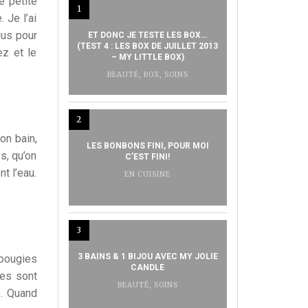
e petite
1
 Je l’ai
lus pour
ET DONC JE TESTE LES BOX…
(TEST 4 : LES BOX DE JUILLET 2013
ez et le
– MY LITTLE BOX)
BEAUTÉ
,
BOX
,
SOINS
2
on bain,
LES BONBONS FINI, POUR MOI
s, qu’on
C’EST FINI!
t l’eau.
EN CUISINE
3
3 BAINS & 1 BIJOU AVEC MY JOLIE
 bougies
CANDLE
tes sont
BEAUTÉ
,
SOINS
e. Quand