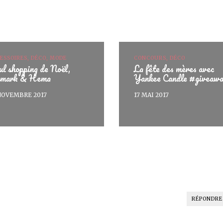
ESSOIRES, DÉCO, MODE
CONCOURS, DÉCO
l shopping de Noël,
La fête des mères avec
imark & Hema
Yankee Candle #giveaw
NOVEMBRE 2017
17 MAI 2017
RÉPONDRE