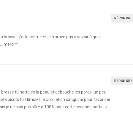
RÉPONDRE
la brosse…j’ai la même et je n’arrive pas a savoir à quoi
r… merci^^
RÉPONDRE
 brosse tu nettoies la peau et débouche les pores, un peu
 picots tu stimules la circulation sanguine pour favoriser
ais je ne suis pas sûre à 100% pour cette seconde partie, je