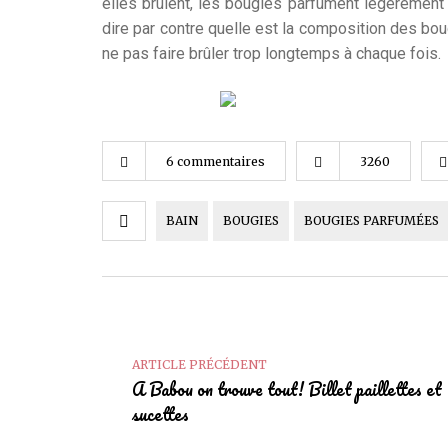
elles brûlent, les bougies parfument légèrement 
dire par contre quelle est la composition des bou
ne pas faire brûler trop longtemps à chaque fois.
6 commentaires
3260
BAIN
BOUGIES
BOUGIES PARFUMÉES
ARTICLE PRÉCÉDENT
A Babou on trouve tout! Billet paillettes et
sucettes