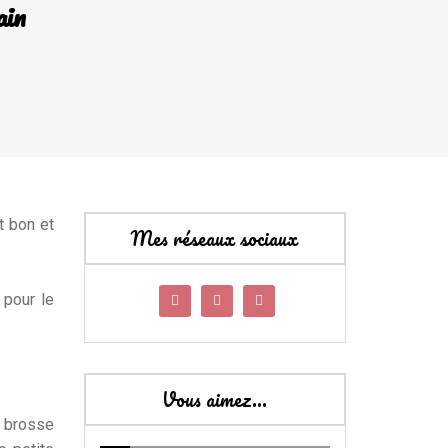
ain
t bon et
Mes réseaux sociaux
 pour le
Vous aimez…
e brosse