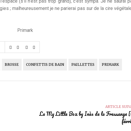
l’espace (s’il n’est pas trop grand), c’est sympa. Je ne saurai 
gies ; malheureusement je ne parierai pas sur de la cire végétal
BROSSE
CONFETTIS DE BAIN
PAILLETTES
PRIMARK
ARTICLE SUI
La My Little Box by Inès de la Fressange 
févr