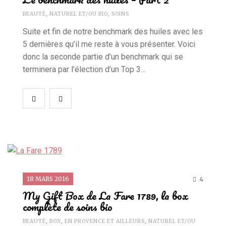
BEAUTÉ
,
NATUREL ET/OU BIO
,
SOINS
Suite et fin de notre benchmark des huiles avec les
5 dernières qu’il me reste à vous présenter. Voici
donc la seconde partie d’un benchmark qui se
terminera par l’élection d’un Top 3…
18 MARS 2016
4
My Gift Box de La Fare 1789, la box
complète de soins bio
BEAUTÉ
,
BOX
,
EN PROVENCE ET AILLEURS
,
NATUREL ET/OU