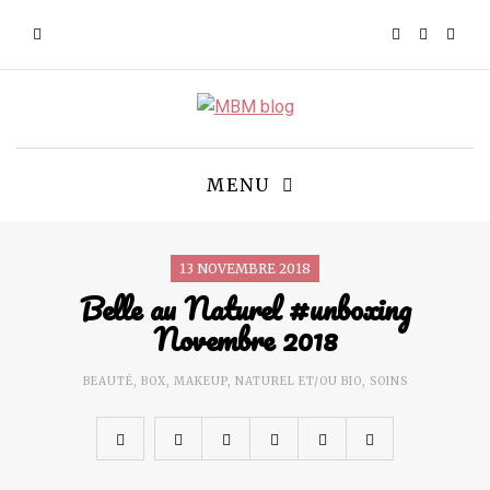
MENU
13 NOVEMBRE 2018
Belle au Naturel #unboxing
Novembre 2018
BEAUTÉ
,
BOX
,
MAKEUP
,
NATUREL ET/OU BIO
,
SOINS