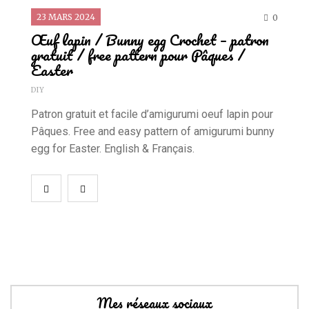
23 MARS 2024
0
Œuf lapin / Bunny egg Crochet – patron
gratuit / free pattern pour Pâques /
Easter
DIY
Patron gratuit et facile d’amigurumi oeuf lapin pour
Pâques. Free and easy pattern of amigurumi bunny
egg for Easter. English & Français.
Mes réseaux sociaux