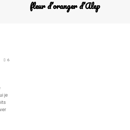
fleur d’oranger d’Alep
6
e
ui je
its
ver