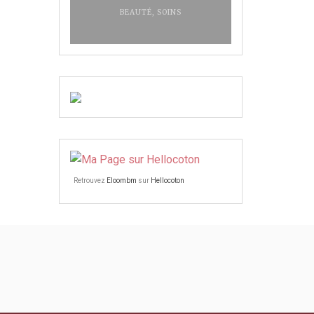
BEAUTÉ
,
SOINS
Retrouvez
Eloombm
sur
Hellocoton