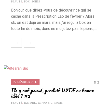
BEAUTÉ
,
BOX
,
SOINS
Bonjour, que diriez-vous de découvrir ce qui se
cache dans la Prescription Lab de février ? Alors
ok, on est déjà en mars, mais j’ai reçu la box en
toute fin de mois, donc ne me jetez pas la pierre,…
27 FÉVRIER 2017
2
Ils y ont pensé, produit WTF ou bonne
idée ? #2
BEAUTÉ
,
NATUREL ET/OU BIO
,
SOINS