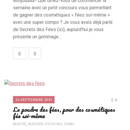
Bonjouuuur! Que diriez-vous de commencer la
semaine avec un petit concours vous permettant
de gagner des cosmétiques « fées soi-même »
avec une super compo ? Je vous avais déjà parlé
de Secrets des Fées (ici), aujourd’hui je vous
présente un gommage…
24 SEPTEMBRE 2015
5
La poudre des fées, pour des cosmétiques
fée soi-même
BEAUTÉ
,
NATUREL ET/OU BIO
,
SOINS