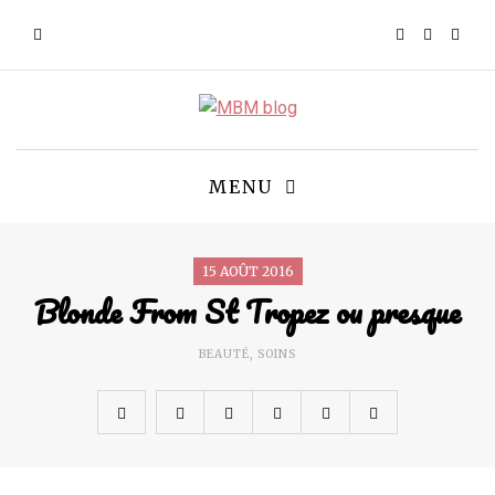
MENU
15 AOÛT 2016
Blonde From St Tropez ou presque
BEAUTÉ
,
SOINS