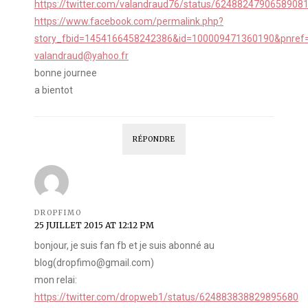
https://twitter.com/valandraud76/status/6248824790658908
https://www.facebook.com/permalink.php?
story_fbid=1454166458242386&id=100009471360190&pnref=
valandraud@yahoo.fr
bonne journee
a bientot
RÉPONDRE
DROPFIMO
25 JUILLET 2015 AT 12:12 PM
bonjour, je suis fan fb et je suis abonné au
blog(dropfimo@gmail.com)
mon relai:
https://twitter.com/dropweb1/status/624883838829895680