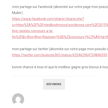
mon partage sur facebook (abonnée sur votre page mon pseudo
Muller)
https://www.facebook.com/sharer/sharer.php?
u=https%3A%2F%2Fmindbodymood.wordpress.com%2F2015
bye-racines-concours-a-la-
fin%2F&t=Bye+Bye+Racines+%5B%23concours+%C3%A0+la+f
mon partage sur twitter (abonnée sur votre page mon pseudo 
https://twitter.com/louloute365/status/625462964724846593
bonne chance à tous et que le meilleur gagne gros bisous à tou
RÉPONDRE