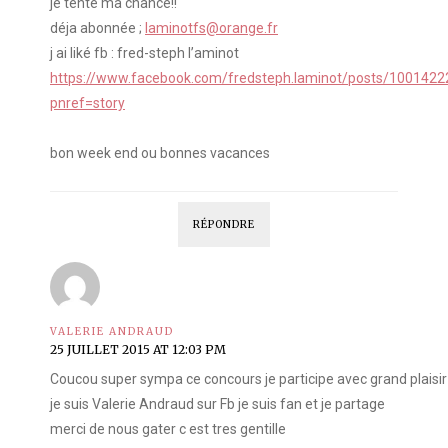
je tente ma chance!!
déja abonnée ;
laminotfs@orange.fr
j ai liké fb : fred-steph l’aminot
https://www.facebook.com/fredsteph.laminot/posts/100142
pnref=story
bon week end ou bonnes vacances
RÉPONDRE
VALERIE ANDRAUD
25 JUILLET 2015 AT 12:03 PM
Coucou super sympa ce concours je participe avec grand plaisir
je suis Valerie Andraud sur Fb je suis fan et je partage
merci de nous gater c est tres gentille