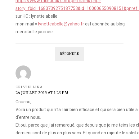
https://www.facebook.com/permalink.php?
story_fbid=1683739275187753&id=100006550908151&pnref=
sur HC : lynette abelle
mon mail =
lynetteabelle@yahoo.fr
est abonnée au blog
merci belle journée.
RÉPONDRE
CRISTELLINA
24 JUILLET 2015 AT 1:23 PM
Coucou,
Voila un produit qui m’a l’air bien efficace et qui sera bien utile
d’entre nous.
Et oui, parce que j’ai remarqué, que depuis que je me teins les 
derniers sont de plus en plus secs. Et quand on rajoute le soleil e