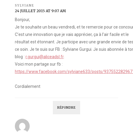
SYLVIANE
24 JUILLET 2015 AT 9:07 AM
Bonjour,
Je te souhaite un beau vendredi, et te remercie pour ce concou
C’est une innovation que je vais apprécier, ça à l’air facile et le
résultat est étonnant. Je participe avec une grande envie de te
ce soin. Je te suis sur FB : Sylviane Gurgui. Je suis abonnée à to
blog :
r.gurgui@aliceadsl.fr
.
Voici mon partage sur fb :
https://www.facebook.com/sylviane633/posts/93755228296
Cordialement
RÉPONDRE