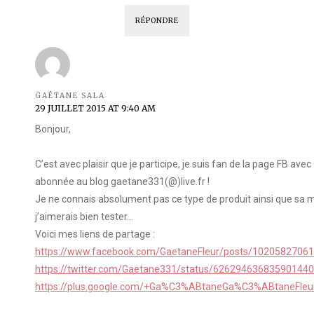
RÉPONDRE
GAËTANE SALA
29 JUILLET 2015 AT 9:40 AM
Bonjour,
C’est avec plaisir que je participe, je suis fan de la page FB ave
abonnée au blog gaetane331(@)live.fr !
Je ne connais absolument pas ce type de produit ainsi que sa m
j’aimerais bien tester…
Voici mes liens de partage :
https://www.facebook.com/GaetaneFleur/posts/1020582706
https://twitter.com/Gaetane331/status/626294636835901440
https://plus.google.com/+Ga%C3%ABtaneGa%C3%ABtaneFleu