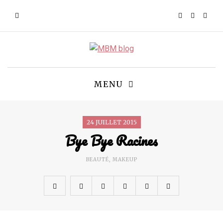
MENU
24 JUILLET 2015
Bye Bye Racines
BEAUTÉ
,
MAKEUP