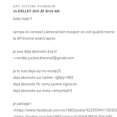
EMY JUSTINE VIGNERON
24 JUILLET 2015 AT 10:04 AM
hello hello !!
sympa ce concept j aimerai bien essayer on voit quand meme
la difference avant/apres
je suis deja abonnée à la nl
=>emilie.justine.khennaf@gmail.com
je te suis deja sur hc=emily25
deja abonnée sur twitter =@lyly1983
deja abonnée fb =emy justine vigneron
deja abonnée sur insta =emysteph3
je partage !
=https://www.facebook.com/ev1983/posts/92293394110030
=https://twitter.com/lyly1983/status/624468784267591680