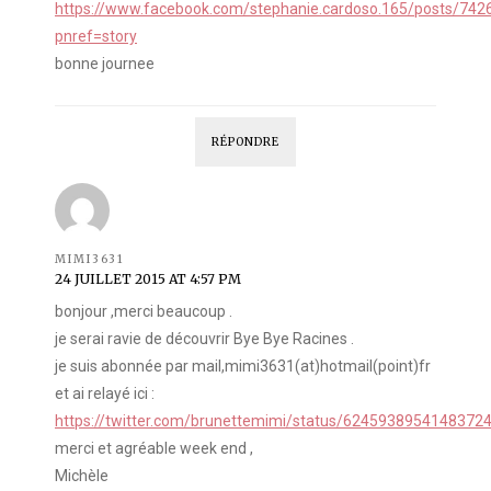
https://www.facebook.com/stephanie.cardoso.165/posts/74
pnref=story
bonne journee
RÉPONDRE
MIMI3631
24 JUILLET 2015 AT 4:57 PM
bonjour ,merci beaucoup .
je serai ravie de découvrir Bye Bye Racines .
je suis abonnée par mail,mimi3631(at)hotmail(point)fr
et ai relayé ici :
https://twitter.com/brunettemimi/status/6245938954148372
merci et agréable week end ,
Michèle