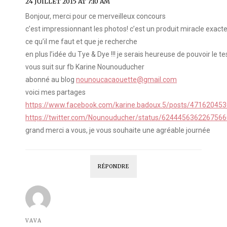
24 JUILLET 2015 AT 7:10 AM
Bonjour, merci pour ce merveilleux concours
c’est impressionnant les photos! c’est un produit miracle exac
ce qu’il me faut et que je recherche
en plus l’idée du Tye & Dye !!! je serais heureuse de pouvoir le tes
vous suit sur fb Karine Nounouducher
abonné au blog
nounoucacaouette@gmail.com
voici mes partages
https://www.facebook.com/karine.badoux.5/posts/47162045
https://twitter.com/Nounouducher/status/624445636226756
grand merci a vous, je vous souhaite une agréable journée
RÉPONDRE
VAVA