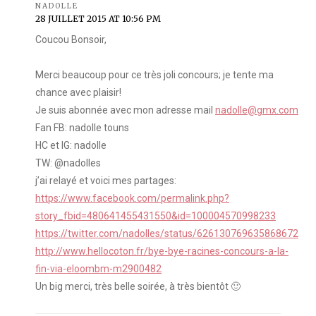
NADOLLE
28 JUILLET 2015 AT 10:56 PM
Coucou Bonsoir,
Merci beaucoup pour ce très joli concours; je tente ma
chance avec plaisir!
Je suis abonnée avec mon adresse mail
nadolle@gmx.com
Fan FB: nadolle touns
HC et IG: nadolle
TW: @nadolles
j’ai relayé et voici mes partages:
https://www.facebook.com/permalink.php?
story_fbid=480641455431550&id=100004570998233
https://twitter.com/nadolles/status/626130769635868672
http://www.hellocoton.fr/bye-bye-racines-concours-a-la-
fin-via-eloombm-m2900482
Un big merci, très belle soirée, à très bientôt 🙂