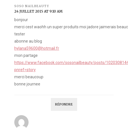
SOSO NAILBEAUTY
24 JUILLET 2015 AT 9:10 AM
bonjour
merci cest waohh un super produits moi jadore jaimerais beauc
tester
abonne au blog
hylana59600@hotmail.fr
mon partage
https://www.facebook.com/sosonailbeauty/posts/10203081
pnref=story
merci beaucoup
bonne journee
RÉPONDRE