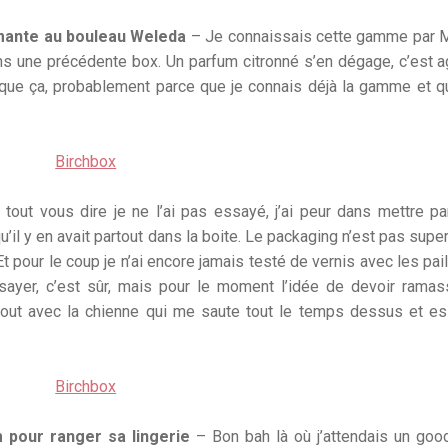
mante au bouleau Weleda
– Je connaissais cette gamme par M
s une précédente box. Un parfum citronné s’en dégage, c’est a
 que ça, probablement parce que je connais déjà la gamme et q
tout vous dire je ne l’ai pas essayé, j’ai peur dans mettre pa
qu’il y en avait partout dans la boite. Le packaging n’est pas supe
 Et pour le coup je n’ai encore jamais testé de vernis avec les pai
sayer, c’est sûr, mais pour le moment l’idée de devoir rama
urtout avec la chienne qui me saute tout le temps dessus et e
pour ranger sa lingerie
– Bon bah là où j’attendais un goo