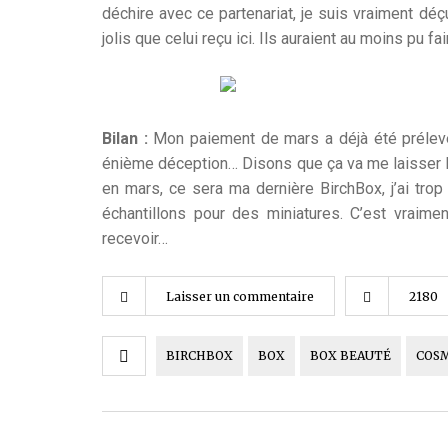
déchire avec ce partenariat, je suis vraiment dé
jolis que celui reçu ici. Ils auraient au moins pu f
Bilan :
Mon paiement de mars a déjà été prélevé,
énième déception… Disons que ça va me laisser l
en mars, ce sera ma dernière BirchBox, j’ai tro
échantillons pour des miniatures. C’est vraime
recevoir…
Laisser un commentaire
2180
BIRCHBOX
BOX
BOX BEAUTÉ
COS