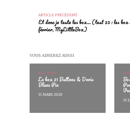
ARTICLE PRÉCÉDENT
Et donc je teste les box… (test 23 : les box
février, MyLittleBox)
VOUS AIMEREZ AUSSI
BOX, MODE
BOX
La box 21 Buttons & Doris
Box
Blanc Pin
Pou
Ve
11 MARS 2020
21 