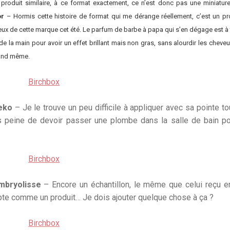
n produit similaire, à ce format exactement, ce n’est donc pas une miniatur
or
– Hormis cette histoire de format qui me dérange réellement, c’est un pr
eveux de cette marque cet été. Le parfum de barbe à papa qui s’en dégage est à 
e la main pour avoir un effet brillant mais non gras, sans alourdir les cheve
uand même.
yeko
– Je le trouve un peu difficile à appliquer avec sa pointe tou
us peine de devoir passer une plombe dans la salle de bain po
mbryolisse
– Encore un échantillon, le même que celui reçu 
pte comme un produit… Je dois ajouter quelque chose à ça ?