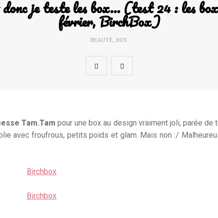
 donc je teste les box… (test 24 : les box
février, BirchBox)
BEAUTÉ
,
BOX
cesse Tam.Tam
pour une box au design vraiment joli, parée de 
folie avec froufrous, petits poids et glam. Mais non :/ Malheure