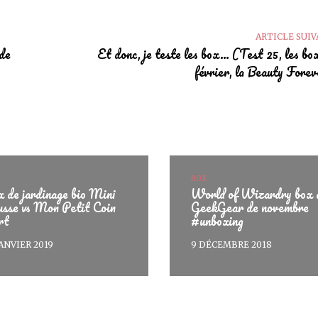
ARTICLE SUI
 de
Et donc, je teste les box… (Test 25, les bo
février, la Beauty Fore
BOX
 de jardinage bio Mini
World of Wizardry box 
sse vs Mon Petit Coin
GeekGear de novembre
rt
#unboxing
JANVIER 2019
9 DÉCEMBRE 2018