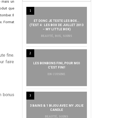
e mais un
oduit que
1
tomber. Il
ET DONC JE TESTE LES BOX…
ux. Format
(TEST 4 : LES BOX DE JUILLET 2013
– MY LITTLE BOX)
BEAUTÉ
,
BOX
,
SOINS
2
te fine.
ur faire
LES BONBONS FINI, POUR MOI
C’EST FINI!
EN CUISINE
en bonus
3
3 BAINS & 1 BIJOU AVEC MY JOLIE
CANDLE
BEAUTÉ
,
SOINS