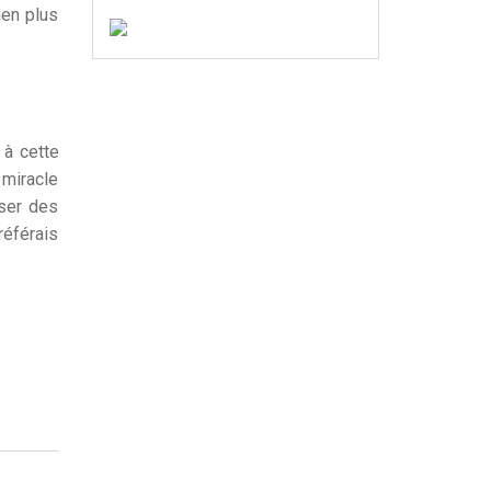
ien plus
 à cette
 miracle
sser des
référais