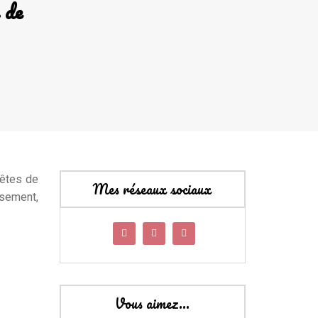
 de
têtes de
Mes réseaux sociaux
usement,
Vous aimez…