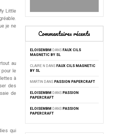
y Little
gréable.
ue je ne
Commentaires récents
ELOISEMBM
DANS
FAUX CILS
MAGNETIC BY SL
rtout au
CLAIRE N
DANS
FAUX CILS MAGNETIC
r pour le
BY SL
llettes à
MARTIN
DANS
PASSION PAPERCRAFT
sser des
ssaie de
ELOISEMBM
DANS
PASSION
PAPERCRAFT
ELOISEMBM
DANS
PASSION
PAPERCRAFT
dies qui