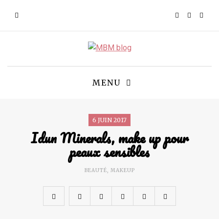
MENU
6 JUIN 2017
Idun Minerals, make up pour
peaux sensibles
BEAUTÉ
,
MAKEUP