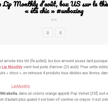
 Lip Monthly d’août, box US sur le th
« été chic » #unboxing
BOX
 arrivée très tôt (fin juillet), les box arrivent assez tard puisque
la
Lip Monthly
vient tout juste d’arriver (25 août). Pour cette éditi
duits « chics », on retrouve 4 produits tous dédiés aux lèvres, da
 Mirabella
, dans un coloris orange appelé Pop Velvet (25$ soit 
et d’autant plus quand il est bien vif comme ce crayon. Il est cr