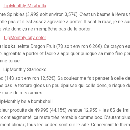
inte Spinkles (3,99$ soit environ 3,57€). C’est un baume à lèvres t
olle pas et il est assez agréable à porter. Il sent la rose, je ne s
e vite donc ça ne m’empêche pas de le porter.
arlooks
, teinte Dragon Fruit (7$ soit environ 6,26€). Ce crayon e
, agréable à porter et facile à appliquer puisque sa mine fine p
onne tenue.
ed (14$ soit environ 12,52€). Sa couleur me fait penser à celle de
n’aime pas la texture gloss un peu épaisse qui colle donc je risque d
chez une de mes amies.
leur produits de 49,99$ (44,15€) vendue 12,95$ + les 8$ de fra
rix ont augmenté, ça reste très rentable comme box. D’autant plu
nt choisi ; tous les codes sont sur le site. Concernant le thème