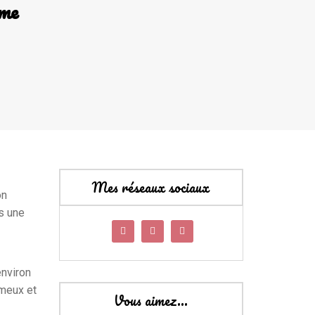
ème
Mes réseaux sociaux
on
ns une
environ
émeux et
Vous aimez…