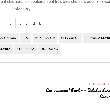
ent chic mais les couleurs sont très bien choisies pour la saiso
EAUTY BOX
BOX
BOX BEAUTÉ
CITY COLOR
CRAYON À LÈVR
LÈVRES
STARLOOKS
UNBOXING
ARTICLE SUI
Les vacances! Part 4 – Balades dans
Céven