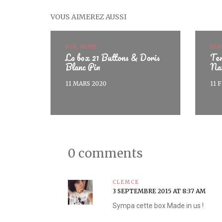
VOUS AIMEREZ AUSSI
BOX, MODE
BEA
La box 21 Buttons & Doris
Ten
Blanc Pin
Na
11 MARS 2020
11 
0 comments
CLEMCE
3 SEPTEMBRE 2015 AT 8:37 AM
Sympa cette box Made in us !