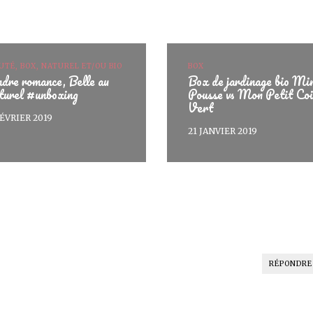
UTÉ, BOX, NATUREL ET/OU BIO
BOX
dre romance, Belle au
Box de jardinage bio Min
turel #unboxing
Pousse vs Mon Petit Co
Vert
FÉVRIER 2019
21 JANVIER 2019
RÉPONDRE