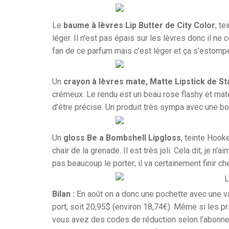
Le
baume à lèvres Lip Butter de City Color
, te
léger. Il n’est pas épais sur les lèvres donc il ne c
fan de ce parfum mais c’est léger et ça s’estomp
Un
crayon à lèvres mate, Matte Lipstick de St
crémeux. Le rendu est un beau rose flashy et mate
d’être précise. Un produit très sympa avec une b
Un
gloss Be a Bombshell Lipgloss
, teinte Hook
chair de la grenade. Il est très joli. Cela dit, je 
pas beaucoup le porter; il va certainement finir 
Bilan :
En août on a donc une pochette avec une va
port, soit 20,95$ (environ 18,74€). Même si les p
vous avez des codes de réduction selon l’abonneme