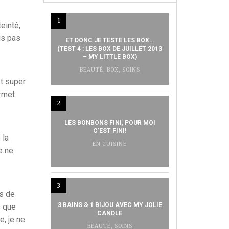
1
einté,
uis pas
ET DONC JE TESTE LES BOX…
(TEST 4 : LES BOX DE JUILLET 2013
– MY LITTLE BOX)
BEAUTÉ
,
BOX
,
SOINS
st super
ermet
2
LES BONBONS FINI, POUR MOI
C’EST FINI!
 la
EN CUISINE
e ne
3
is de
3 BAINS & 1 BIJOU AVEC MY JOLIE
s que
CANDLE
, je ne
BEAUTÉ
,
SOINS