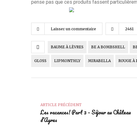
pense pas que ces produits fassent particulièrem
Laisser un commentaire
2461
BAUME À LÈVRES
BE A BOMBSHELL
B
GLOSS
LIPMONTHLY
MIRABELLA
ROUGE À 
ARTICLE PRÉCÉDENT
Les vacances! Part 3 – Séjour au Château
d’Ayres