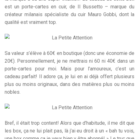
est un porte-cartes en cuir, de Il Bussetto – marque du
créateur milanais spécialiste du cuir Mauro Gobbi, dont la
qualité est vraiment top.
Sa valeur s’élève à 60€ en boutique (donc une économie de
20€). Personnellement, je ne mettrais ni 60 ni 40€ dans un
porte-cartes pour moi. Mais pour l’amoureux, c’est un
cadeau parfait! Il adore ça, je lui en ai déjà offert plusieurs
plus ou moins originaux, dans des matières plus ou moins
nobles.
Bref, il était trop content! Alors que d’habitude, il me dit que
les box, ça ne lui plait pas, là j’ai eu droit à un « bah tu vois,
une box comme ça je veux bien y être abonné! » Le truc que