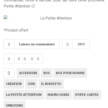
commander, reste à décider pour qui sera cette prochaine
Petite Attention 🙂
*Produit offert
Laisser un commentaire
2973
ACCESSOIRE
BOX
BOX POUR HOMME
CRÉATEUR
CUIR
IL BUSSETTO
LA PETITE ATTENTION
MAURO GOBBI
PORTE-CARTES
UNBOXING