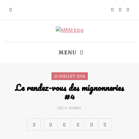
MENU
25 JUILLET 2016
Le rendez-vous des mignonneries
#4
DÉCO
,
PENNY