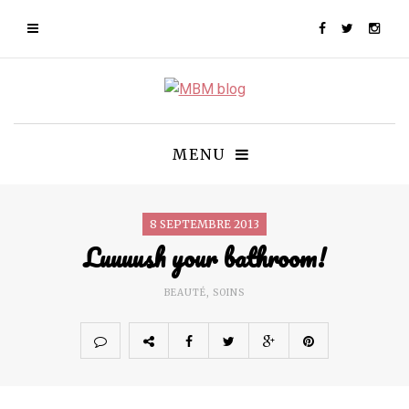
MENU
8 SEPTEMBRE 2013
Luuuush your bathroom!
BEAUTÉ
,
SOINS