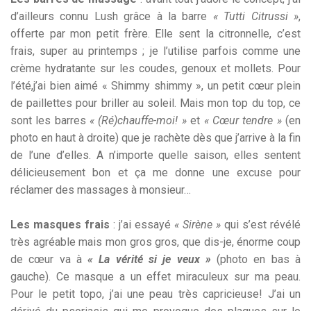
d’ailleurs connu Lush grâce à la barre
« Tutti Citrussi »
,
offerte par mon petit frère. Elle sent la citronnelle, c’est
frais, super au printemps ; je l’utilise parfois comme une
crème hydratante sur les coudes, genoux et mollets. Pour
l’été,j’ai bien aimé « Shimmy shimmy », un petit cœur plein
de paillettes pour briller au soleil. Mais mon top du top, ce
sont les barres
« (Ré)chauffe-moi! »
et
« Cœur tendre »
(en
photo en haut à droite) que je rachète dès que j’arrive à la fin
de l’une d’elles. A n’importe quelle saison, elles sentent
délicieusement bon et ça me donne une excuse pour
réclamer des massages à monsieur…
Les masques frais
: j’ai essayé
« Sirène »
qui s’est révélé
très agréable mais mon gros gros, que dis-je, énorme coup
de cœur va à
« La vérité si je veux »
(photo en bas à
gauche). Ce masque a un effet miraculeux sur ma peau.
Pour le petit topo, j’ai une peau très capricieuse! J’ai un