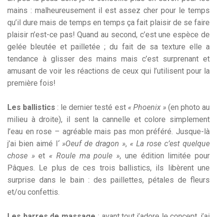
mains : malheureusement il est assez cher pour le temps
qu’il dure mais de temps en temps ça fait plaisir de se faire
plaisir n’est-ce pas! Quand au second, c’est une espèce de
gelée bleutée et pailletée ; du fait de sa texture elle a
tendance à glisser des mains mais c’est surprenant et
amusant de voir les réactions de ceux qui l’utilisent pour la
première fois!
Les ballistics
: le dernier testé est
« Phoenix »
(en photo au
milieu à droite), il sent la cannelle et colore simplement
l’eau en rose – agréable mais pas mon préféré. Jusque-là
j’ai bien aimé l
‘ »Oeuf de dragon »
,
« La rose c’est quelque
chose »
et
« Roule ma poule »
, une édition limitée pour
Pâques. Le plus de ces trois ballistics, ils libèrent une
surprise dans le bain : des paillettes, pétales de fleurs
et/ou confettis.
Les barres de massage
: avant tout j’adore le concept, j’ai