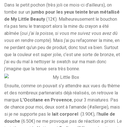
Dans le petit pochon (très joli ce mois-ci d’ailleurs), on
tombe sur un
jumbo pour les yeux teinte brun métallisé
de My Little Beauty
(12€). Malheureusement le bouchon
n’a pas tenu le transport alors la mine du crayon a été
abîmée (
oui j’ai la poisse, si vous me suivez vous avez dû
vous en rendre compte
). Mais j’ai pu refaçonner la mine, en
ne perdant qu’un peu de produit, donc tout va bien. Surtout
que la couleur est super jolie, c’est une sorte de bronze, et
j’ai eu du mal à nettoyer le swatch sur ma main donc
j’imagine que la tenue sera très bonne.
Ensuite, comme on pouvait s’y attendre aux vues du thème
et des nombreux partenariats déjà réalisés, on retrouve la
marque
L’Occitane en Provence
, pour 3 miniatures. Pas
de chance pour moi, deux sont à l’amande (#allergie), mais
si je ne supporte pas le
lait corporel
(3.90€), l’
huile de
douche
(6.50€) ne me provoque pas de réaction a priori. Le