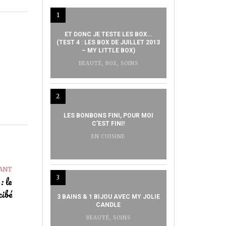
1
ET DONC JE TESTE LES BOX…
(TEST 4 : LES BOX DE JUILLET 2013
– MY LITTLE BOX)
BEAUTÉ
,
BOX
,
SOINS
2
LES BONBONS FINI, POUR MOI
C’EST FINI!
EN CUISINE
VANT
3
: le
cibé
3 BAINS & 1 BIJOU AVEC MY JOLIE
CANDLE
BEAUTÉ
,
SOINS