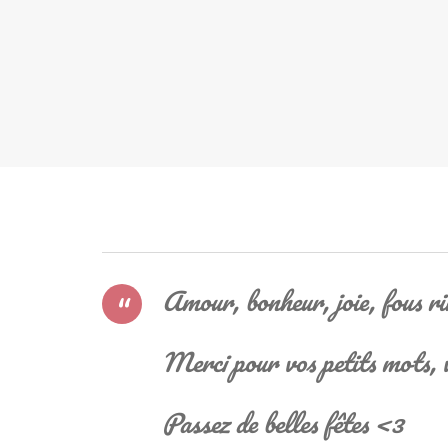
Amour, bonheur, joie, fous ri
Merci pour vos petits mots, v
Passez de belles fêtes <3