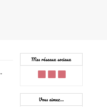
Mes réseaux sociaux
…
Vous aimez…