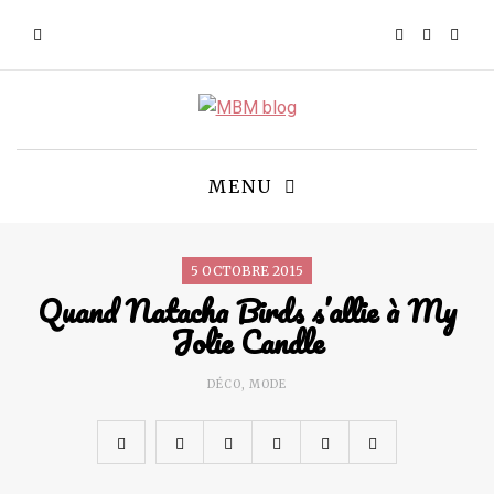
MENU
5 OCTOBRE 2015
Quand Natacha Birds s’allie à My
Jolie Candle
DÉCO
,
MODE