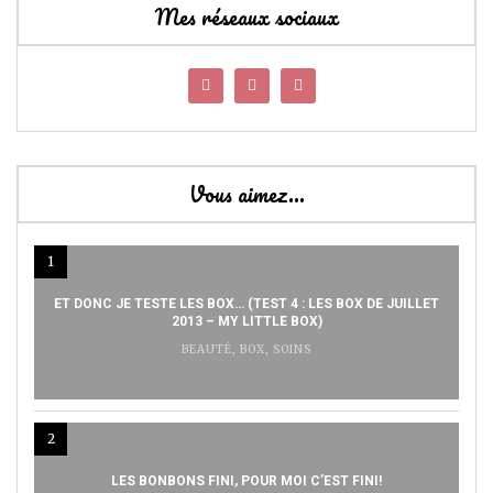
Mes réseaux sociaux
Vous aimez…
1
ET DONC JE TESTE LES BOX… (TEST 4 : LES BOX DE JUILLET
2013 – MY LITTLE BOX)
BEAUTÉ
,
BOX
,
SOINS
2
LES BONBONS FINI, POUR MOI C’EST FINI!