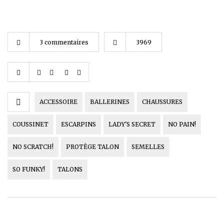
3 commentaires
3969
ACCESSOIRE
BALLERINES
CHAUSSURES
COUSSINET
ESCARPINS
LADY'S SECRET
NO PAIN!
NO SCRATCH!
PROTÈGE TALON
SEMELLES
SO FUNKY!
TALONS