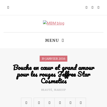
MENU
19 JANVIER 2016
Bouche en cœur et grand amour
pour les rouges Jeffree Star
Cosmetics
BEAUTÉ
,
MAKEUP