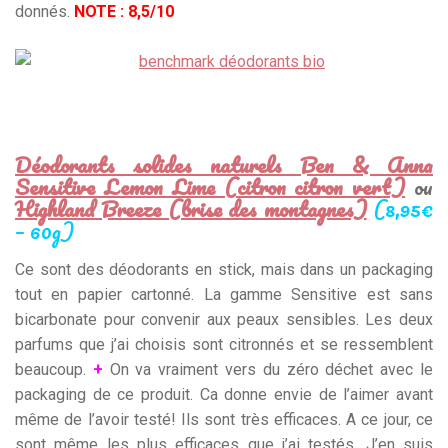
donnés.
NOTE :
8,5/10
Déodorants solides naturels Ben & Anna
Sensitive Lemon Lime (citron citron vert)
ou
Highland Breeze (brise des montagnes)
(8,95€
– 60g)
Ce sont des déodorants en stick, mais dans un packaging
tout en papier cartonné. La gamme Sensitive est sans
bicarbonate pour convenir aux peaux sensibles. Les deux
parfums que j’ai choisis sont citronnés et se ressemblent
beaucoup.
+
On va vraiment vers du zéro déchet avec le
packaging de ce produit. Ca donne envie de l’aimer avant
même de l’avoir testé! Ils sont très efficaces. A ce jour, ce
sont même les plus efficaces que j’ai testés. J’en suis