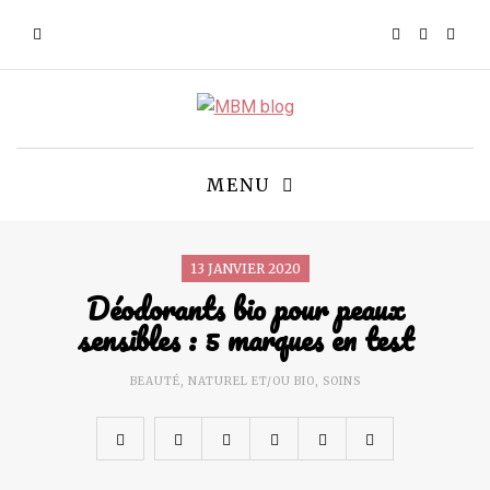
MENU
13 JANVIER 2020
Déodorants bio pour peaux
sensibles : 5 marques en test
BEAUTÉ
,
NATUREL ET/OU BIO
,
SOINS