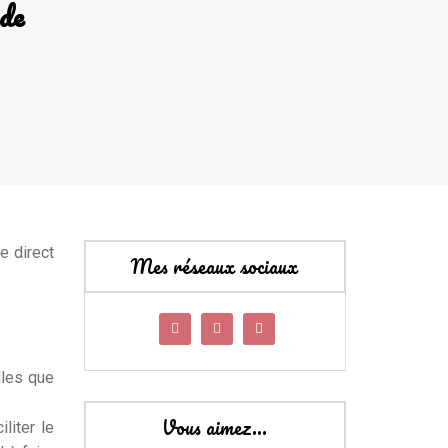
 de
e direct
Mes réseaux sociaux
lles que
Vous aimez…
liter le