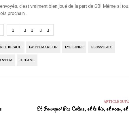
s envoyés, c’est vraiment bien joué de la part de GB! Même si to
mois prochain…
ERRE RICAUD
EMITEMAKE UP
EYE LINER
GLOSSYBOX
O STEM
OCÉANE
ARTICLE SUI
e
Et Pourquoi Pas Coline, et le bio, et vous, et