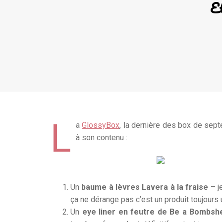
Et
L
a
GlossyBox
, la dernière des box de sept
à son contenu
:
Un
baume à lèvres Lavera à la fraise
– j
ça ne dérange pas c’est un produit toujours u
Un
eye liner en feutre de Be a Bombshel