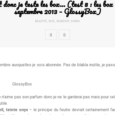
 donc je teste les box… (test 8 : les box
septembre 2013 – GlossyBox)
BEAUTÉ
,
BOX
,
MAKEUP
,
SOINS
embre auxquelles je sois abonnée. Pas de blabla inutile, je pass
e n’aime pas son parfum donc je ne le garderai pas mais pour ce
tile.
l, teinte onyx
– le principe du feutre devrait certainement faci