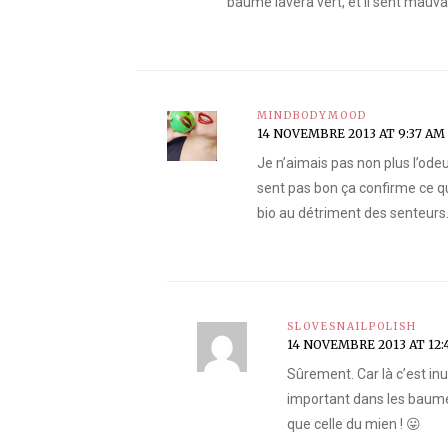
baume lavera vert, et il sent mauvais, i
MINDBODYMOOD
14 NOVEMBRE 2013 AT 9:37 AM
Je n’aimais pas non plus l’ode
sent pas bon ça confirme ce que
bio au détriment des senteurs
SLOVESNAILPOLISH
14 NOVEMBRE 2013 AT 12:
Sûrement. Car là c’est inu
important dans les baumes 
que celle du mien ! 😛