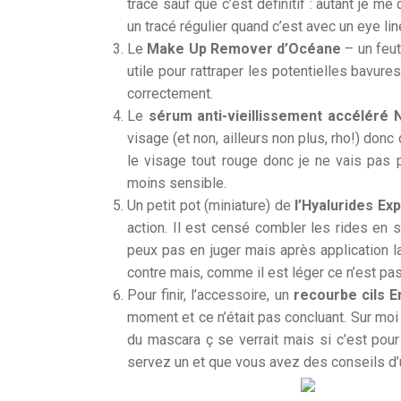
tracé sauf que c’est définitif : autant je me
un tracé régulier quand c’est avec un eye lin
Le
Make Up Remover d’Océane
– un feut
utile pour rattraper les potentielles bavure
correctement.
Le
sérum anti-vieillissement accéléré
visage (et non, ailleurs non plus, rho!) donc d
le visage tout rouge donc je ne vais pas p
moins sensible.
Un petit pot (miniature) de
l’Hyalurides Exp
action. Il est censé combler les rides en s
peux pas en juger mais après application 
contre mais, comme il est léger ce n’est pa
Pour finir, l’accessoire, un
recourbe cils 
moment et ce n’était pas concluant. Sur moi e
du mascara ç se verrait mais si c’est pour
servez un et que vous avez des conseils d’ut