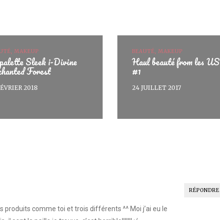
UTÉ, MAKEUP
BEAUTÉ, MAKEUP
palette Sleek i-Divine
Haul beauté from les U
chanted Forest
#1
FÉVRIER 2018
24 JUILLET 2017
RÉPONDRE
rois produits comme toi et trois différents ^^ Moi j’ai eu le