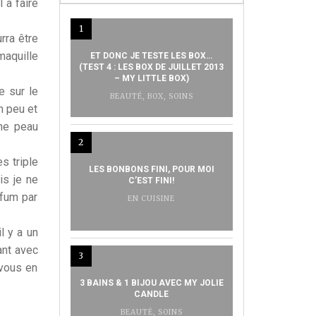
 à faire
1
rra être
maquille
ET DONC JE TESTE LES BOX…
(TEST 4 : LES BOX DE JUILLET 2013
– MY LITTLE BOX)
e sur le
BEAUTÉ
,
BOX
,
SOINS
un peu et
une peau
2
es triple
LES BONBONS FINI, POUR MOI
is je ne
C’EST FINI!
rfum par
EN CUISINE
l y a un
ant avec
3
 vous en
3 BAINS & 1 BIJOU AVEC MY JOLIE
CANDLE
BEAUTÉ
,
SOINS