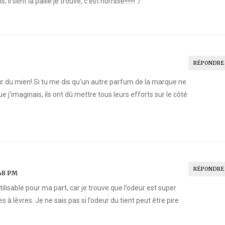
l sent la paille je trouve, c’est horrible!!!!!!! :/
RÉPONDRE
ur du mien! Si tu me dis qu’un autre parfum de la marque ne
 j’imaginais, ils ont dû mettre tous leurs efforts sur le côté
.
RÉPONDRE
48 PM
tilisable pour ma part, car je trouve que l’odeur est super
à lèvres. Je ne sais pas si l’odeur du tient peut être pire