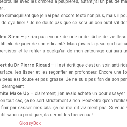
 débrouille avec les ombres à paupières, autant j’ai un peu de mal
er…
re démaquillant que je n’ai pas encore testé non plus, mais il pou
s de eye liner ! Je ne doute pas que ce sera un bon outil s’il dé
 Neo Stem
– je n’ai pas encore de ride ni de tâche de vieilless
ifficile de juger de son efficacité. Mais j’avais la peau qui tirait 
ersister et le refiler à quelqu’un de mon entourage qui aura 
ert du Dr Pierre Ricaud
– il est écrit que c’est un soin anti-rid
urface, les lisser et les regonfler en profondeur. Encore une fo
la peau est douce et pas grasse. Je ne suis pas fan de son pa
s dérangeant.
Emite Make Up
– clairement, j’en avais acheté un pour essayer i
n tout cas, ça ne sert strictement à rien. Peut-être qu’en l’utilis
 finir par casser mes cils, ça ne me dit vraiment pas. Si vous
ilisation à prodiguer, ils seront les bienvenus!