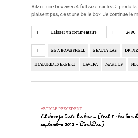
Bilan :
une box avec 4 full size sur les 5 produit
plaisent pas, c’est une belle box. Je continue le 
Laisser un commentaire
2480
BE A BOMBSHELL
BEAUTY LAB
DR PI
HYALURIDES EXPERT
LAVERA
MAKE UP
NE
ARTICLE PRÉCÉDENT
Et donc je teste les box… (test 7 : les box d
septembre 2013 – BirchBox)