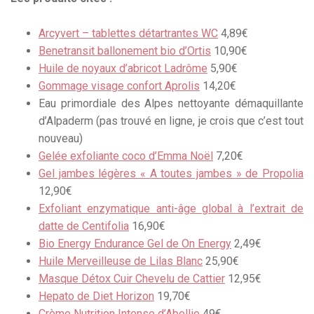
Arcyvert – tablettes détartrantes WC
4,89€
Benetransit ballonement bio d’Ortis
10,90€
Huile de noyaux d’abricot Ladrôme
5,90€
Gommage visage confort Aprolis
14,20€
Eau primordiale des Alpes nettoyante démaquillante
d’Alpaderm (pas trouvé en ligne, je crois que c’est tout
nouveau)
Gelée exfoliante coco d’Emma Noël
7,20€
Gel jambes légères « A toutes jambes » de Propolia
12,90€
Exfoliant enzymatique anti-âge global à l’extrait de
datte de Centifolia
16,90€
Bio Energy Endurance Gel de On Energy
2,49€
Huile Merveilleuse de Lilas Blanc
25,90€
Masque Détox Cuir Chevelu de Cattier
12,95€
Hepato de Diet Horizon
19,70€
Crème Nutrition Intense d’Abellie
49€