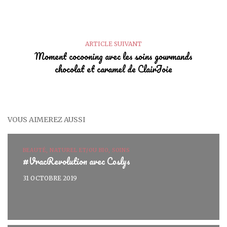
ARTICLE SUIVANT
Moment cocooning avec les soins gourmands
chocolat et caramel de ClairJoie
VOUS AIMEREZ AUSSI
BEAUTÉ, NATUREL ET/OU BIO, SOINS
#VracRevolution avec Coslys
31 OCTOBRE 2019