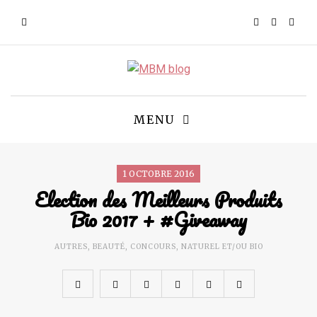
MENU
1 OCTOBRE 2016
Election des Meilleurs Produits
Bio 2017 + #Giveaway
AUTRES
,
BEAUTÉ
,
CONCOURS
,
NATUREL ET/OU BIO