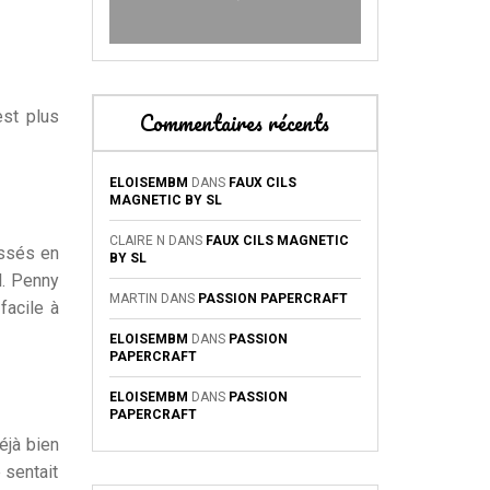
est plus
Commentaires récents
ELOISEMBM
DANS
FAUX CILS
MAGNETIC BY SL
CLAIRE N
DANS
FAUX CILS MAGNETIC
assés en
BY SL
l. Penny
MARTIN
DANS
PASSION PAPERCRAFT
facile à
ELOISEMBM
DANS
PASSION
PAPERCRAFT
ELOISEMBM
DANS
PASSION
PAPERCRAFT
déjà bien
 sentait