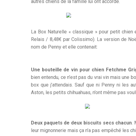
autres chiens de la famille lui ont accordé.
La Box Naturelle « classique » pour petit chien 
Relais / 8,48€ par Colissimo). La version de Noël
nom de Penny et elle contenait:
Une bouteille de vin pour chien Fetchme Gr
bien entendu, ce n’est pas du vrai vin mais une 
box que j’attendais. Sauf que ni Penny ni les au
Aston, les petits chihuahuas, n’ont même pas voul
Deux paquets de deux biscuits secs chacun
.
leur mignonnerie mais ça n’a pas empêché les chie