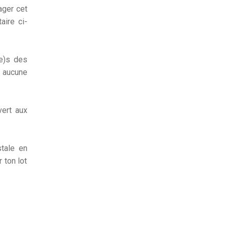
ager cet
aire ci-
(e)s des
 aucune
vert aux
tale en
 ton lot