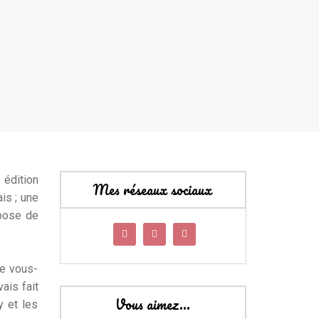
, édition
Mes réseaux sociaux
is ; une
opose de
de vous-
ais fait
Vous aimez…
y et les