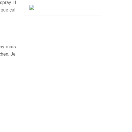
spray. Il
 que ça!
nny mais
chen. Je