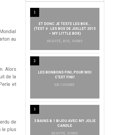
1
ET DONC JE TESTE LES BOX…
(TEST 4 : LES BOX DE JUILLET 2013
 Mondial
– MY LITTLE BOX)
arton au
BEAUTÉ
,
BOX
,
SOINS
2
n. Alors
LES BONBONS FINI, POUR MOI
it de la
C’EST FINI!
Perle et
EN CUISINE
3
3 BAINS & 1 BIJOU AVEC MY JOLIE
perdu de
CANDLE
 le plus
BEAUTÉ
,
SOINS