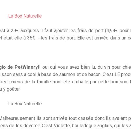
est à 29€ auxquels il faut ajouter les frais de port (4,94€ pour
 était elle à 35€ + les frais de port. Elle est arrivée dans un c
igio de PetWinery
!! oui oui vous avez bien lu, du vin pour chie
boisson sans alcool à base de saumon et de bacon. C’est LE produ
tres chiens de la famille n’ont été emballé par cette boisson. 
u y goûter.
 Malheureusement ils sont arrivés tout cassés donc ils avaient 
ns de les dévorer! C’est Violette, bouledogue anglais, qui les a