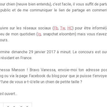
ur chien (neuve bien entendu), c’est facile, il vous suffit de part
 public et de me communiquer le lien de partage en comment
ivre sur les réseaux sociaux (
Fb
,
Tw
,
HC
) pour être informé
peu de mon quotidien (
Ig
, snapchat eloombm) mais vous n’avez
ours.
rmine dimanche 29 janvier 2017 à minuit. Le concours est ou
résidant en France.
essa Manson ! Bravo Vanessa, envoie-moi ton adresse pos
og ou via la page Facebook du blog pour que je puisse t’envoyer
’une de vous a-t-il/elle un chien de petite taille ?
œil ouvert…