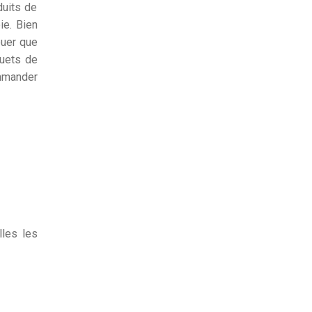
duits de
ie. Bien
ouer que
quets de
ommander
lles les