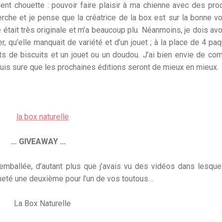
ent chouette : pouvoir faire plaisir à ma chienne avec des pro
erche et je pense que la créatrice de la box est sur la bonne vo
dée était très originale et m’a beaucoup plu. Néanmoins, je dois av
er, qu’elle manquait de variété et d’un jouet ; à la place de 4 pa
ets de biscuits et un jouet ou un doudou. J’ai bien envie de c
suis sure que les prochaines éditions seront de mieux en mieux.
… GIVEAWAY …
it emballée, d’autant plus que j’avais vu des vidéos dans lesque
acheté une deuxième pour l’un de vos toutous…