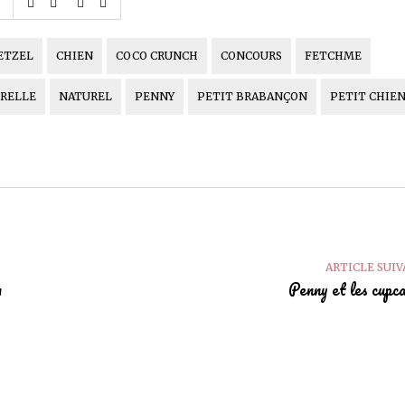
ETZEL
CHIEN
COCO CRUNCH
CONCOURS
FETCHME
URELLE
NATUREL
PENNY
PETIT BRABANÇON
PETIT CHIE
ARTICLE SUI
n
Penny et les cupc