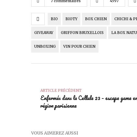
7 commentaires
4597
BIO
BIOTY
BOX CHIEN
CHICHI & P
GIVEAWAY
GRIFFON BRUXELLOIS
LA BOX NAT
UNBOXING
VIN POUR CHIEN
ARTICLE PRÉCÉDENT
Enfermés dans la Cellule 23 – escape game e
région parisienne
VOUS AIMEREZ AUSSI