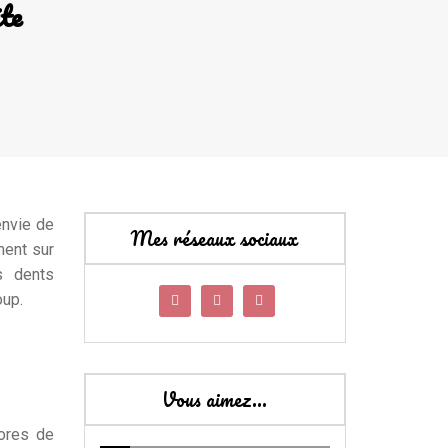
te
envie de
Mes réseaux sociaux
ment sur
s dents
oup.
Vous aimez…
pores de