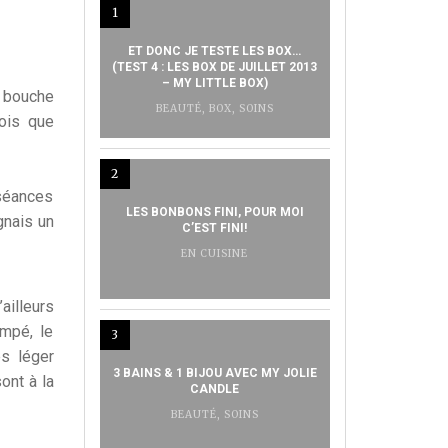
1
ET DONC JE TESTE LES BOX…
(TEST 4 : LES BOX DE JUILLET 2013
– MY LITTLE BOX)
a bouche
BEAUTÉ
,
BOX
,
SOINS
fois que
2
 séances
LES BONBONS FINI, POUR MOI
gnais un
C’EST FINI!
EN CUISINE
ailleurs
ompé, le
3
ès léger
3 BAINS & 1 BIJOU AVEC MY JOLIE
ont à la
CANDLE
BEAUTÉ
,
SOINS