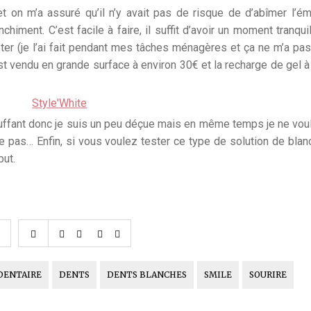
t on m’a assuré qu’il n’y avait pas de risque de d’abîmer l’éma
himent. C’est facile à faire, il suffit d’avoir un moment tranqui
ter (je l’ai fait pendant mes tâches ménagères et ça ne m’a pas
est vendu en grande surface à environ 30€ et la recharge de gel à
bluffant donc je suis un peu déçue mais en même temps je ne vou
 pas… Enfin, si vous voulez tester ce type de solution de blan
but.
DENTAIRE
DENTS
DENTS BLANCHES
SMILE
SOURIRE