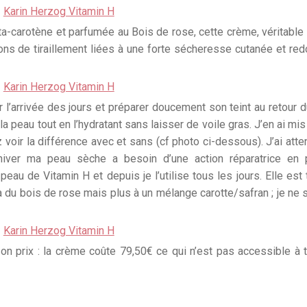
ta-carotène et parfumée au Bois de rose, cette crème, véritable 
ions de tiraillement liées à une forte sécheresse cutanée et re
l’arrivée des jours et préparer doucement son teint au retour du
a peau tout en l’hydratant sans laisser de voile gras. J’en ai mis
oir la différence avec et sans (cf photo ci-dessous). J’ai atten
n hiver ma peau sèche a besoin d’une action réparatrice en 
 peau de Vitamin H et depuis je l’utilise tous les jours. Elle est 
à du bois de rose mais plus à un mélange carotte/safran ; je ne 
n prix : la crème coûte 79,50€ ce qui n’est pas accessible à 