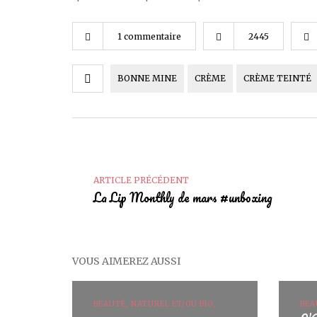
1 commentaire
2445
BONNE MINE
CRÈME
CRÈME TEINTÉ
ARTICLE PRÉCÉDENT
La Lip Monthly de mars #unboxing
VOUS AIMEREZ AUSSI
BEAUTÉ, NATUREL ET/OU BIO,
BEA