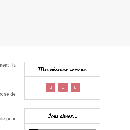
ent : la
Mes réseaux sociaux
oposé de
Vous aimez…
ule pour