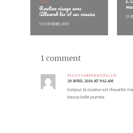
L’A
SOINS
ma
Routine visage avec
Altearah bio et ses cousins
15 
5 OCTOBRE 2017
1 comment
PEGGYVANDERHISPALLIE
20 AVRIL 2016 AT 9:42 AM
bonjour, la couleur est chouette mais
bisous belle journée