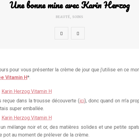
Une bonne mine avec Karin Herzog
BEAUTÉ
,
SOINS
ours pour vous présenter la crème de jour que j’utilise en ce mom
ée Vitamin
H
*.
s reçue dans la trousse découverte (
ici
), donc quand on m’a pr
’étais super emballée.
: un mélange noir et or, des matières solides et une petite spat
le pot au moment de prélever de la crème.