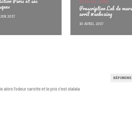
ction Paris et ses
ET/OU BIO, SOINS
sques
Prescription Lab de mars
avril #unboxing
JUIN 2017
10 AVRIL 2017
RÉPONDRE
 alors l’odeur carotte et le prix c’est olalala