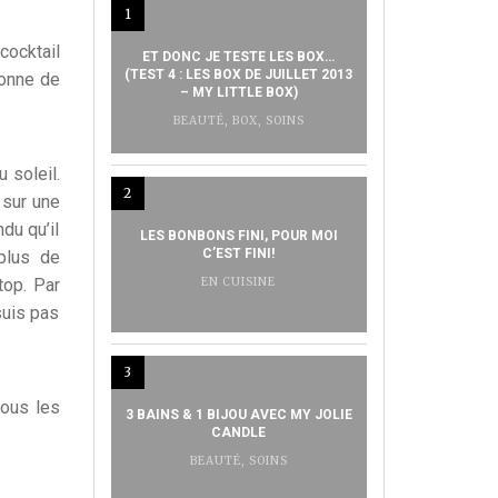
1
cocktail
ET DONC JE TESTE LES BOX…
(TEST 4 : LES BOX DE JUILLET 2013
donne de
– MY LITTLE BOX)
BEAUTÉ
,
BOX
,
SOINS
 soleil.
2
 sur une
du qu’il
LES BONBONS FINI, POUR MOI
C’EST FINI!
plus de
top. Par
EN CUISINE
suis pas
3
tous les
3 BAINS & 1 BIJOU AVEC MY JOLIE
CANDLE
BEAUTÉ
,
SOINS