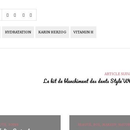
HYDRATATION
KARIN HERZOG
VITAMIN H
ARTICLE SUI
Le kit de blanchiment des dents Style’W
UTÉ, SOINS
BEAUTÉ, BOX, MAKEUP, NATU