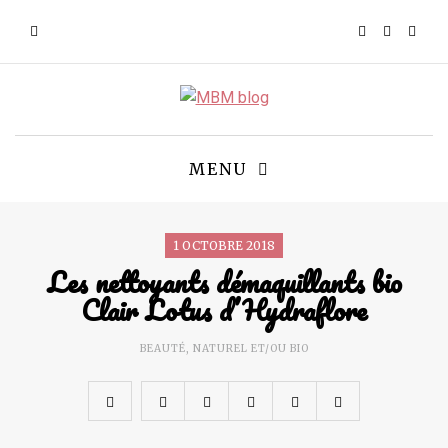
MENU
1 OCTOBRE 2018
Les nettoyants démaquillants bio
Clair Lotus d’Hydraflore
BEAUTÉ
,
NATUREL ET/OU BIO