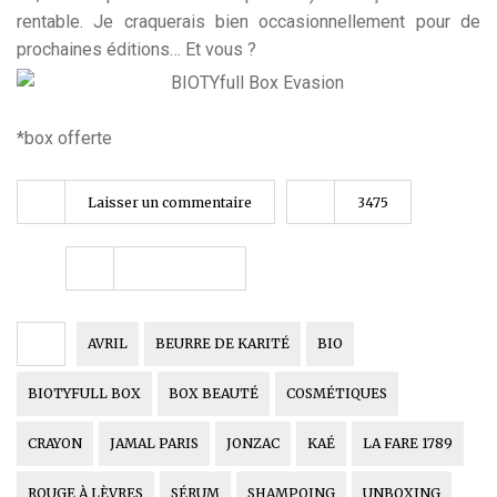
rentable. Je craquerais bien occasionnellement pour de
prochaines éditions… Et vous ?
*box offerte
Laisser un commentaire
3475
AVRIL
BEURRE DE KARITÉ
BIO
BIOTYFULL BOX
BOX BEAUTÉ
COSMÉTIQUES
CRAYON
JAMAL PARIS
JONZAC
KAÉ
LA FARE 1789
ROUGE À LÈVRES
SÉRUM
SHAMPOING
UNBOXING