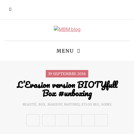
MENU
19 SEPTEMBRE 2016
L’Evasion version BIOTYfull
Box #unboxing
BEAUTÉ
,
BOX
,
MAKEUP
,
NATUREL ET/OU BIO
,
SOINS