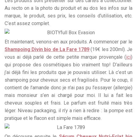
Les produits sont présenter sur des cartes à collectionner.
Au recto on a la photo du produit et au dos les infos sur la
marque, le produit, ses prix, les conseils d’utilisation, etc.
C’est assez complet.
Et maintenant, venons-en aux produits. A commencer par le
Shampoing Divin bio de La Fare 1789
(19€ les 200ml). Je
vous ai déjà parlé de cette petite marque provençale (
ici
)
qui propose des cosmétiques bio vraiment top! D’ailleurs
j’ai déjà fini les produits que je pouvais utiliser. Là c’est un
shampoing pour cheveux secs et fragilisés. Pour le coup, il
contient de l’amande donc je n’ai pas pu l’essayer (allergie)
mais monsieur s’en ai chargé pour moi. Il lui a fait les
cheveux souples et frais. Le parfum est fruité mais très
léger. Niveau packaging, il n’y a rien à redire : la pompe est
pratique et le flacon est simple mais efficace.
On découvre ensuite le
Sérum Cheveux Nutri-Eclat bio