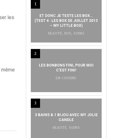
1
ET DONC JE TESTE LES BOX…
ser les
(TEST 4 : LES BOX DE JUILLET 2013
– MY LITTLE BOX)
BEAUTÉ
,
BOX
,
SOINS
2
LES BONBONS FINI, POUR MOI
and même
C’EST FINI!
EN CUISINE
3
3 BAINS & 1 BIJOU AVEC MY JOLIE
CANDLE
BEAUTÉ
,
SOINS