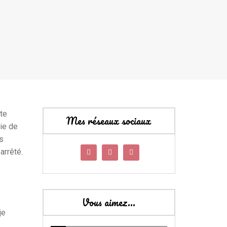
ute
Mes réseaux sociaux
vie de
s
 arrêté.
Vous aimez…
je