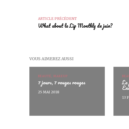
ARTICLE PRÉCÉDENT
What about la Lip Monthly de juin?
VOUS AIMEREZ AUSSI
BEAUTÉ, MAKEUP
BEA
7 jours, 7 rouges rouges
La 
En
25 MAI 2018
13 