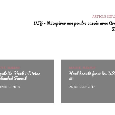
ARTICLE SUI
DIY – Récupérer une poudre cassée avec A
Z
UTÉ, MAKEUP
BEAUTÉ, MAKEUP
palette Sleek i-Divine
Haul beauté from les U
chanted Forest
#1
FÉVRIER 2018
24 JUILLET 2017