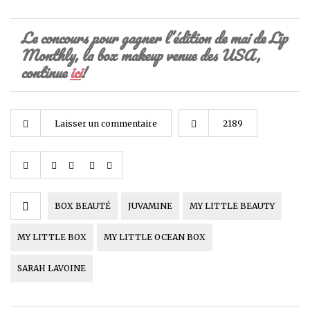
Le concours pour gagner l’édition de mai de Lip
Monthly, la box makeup venue des USA,
continue
ici
!
Laisser un commentaire
2189
BOX BEAUTÉ
JUVAMINE
MY LITTLE BEAUTY
MY LITTLE BOX
MY LITTLE OCEAN BOX
SARAH LAVOINE