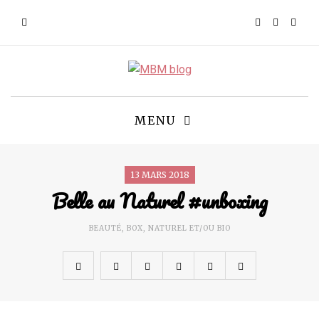
MENU
13 MARS 2018
Belle au Naturel #unboxing
BEAUTÉ
,
BOX
,
NATUREL ET/OU BIO