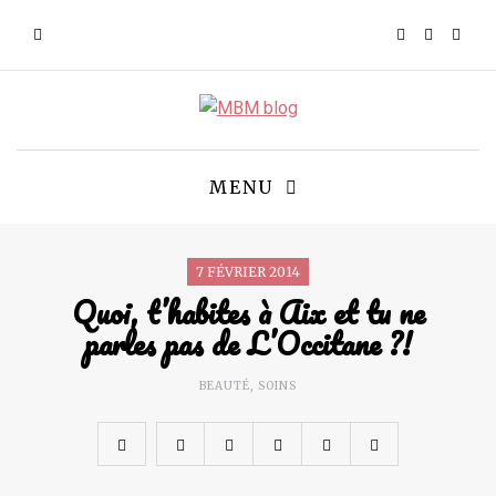
MENU
7 FÉVRIER 2014
Quoi, t’habites à Aix et tu ne
parles pas de L’Occitane ?!
BEAUTÉ
,
SOINS