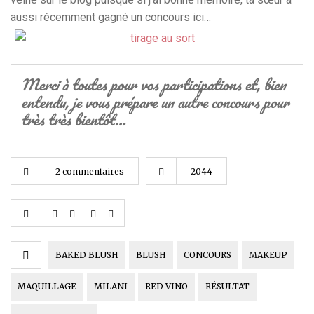
aussi récemment gagné un concours ici…
Merci à toutes pour vos participations et, bien
entendu, je vous prépare un autre concours pour
très très bientôt…
2 commentaires
2044
BAKED BLUSH
BLUSH
CONCOURS
MAKEUP
MAQUILLAGE
MILANI
RED VINO
RÉSULTAT