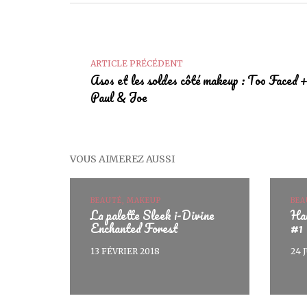
ARTICLE PRÉCÉDENT
Asos et les soldes côté makeup : Too Faced 
Paul & Joe
VOUS AIMEREZ AUSSI
BEAUTÉ, MAKEUP
BEA
La palette Sleek i-Divine
Ha
Enchanted Forest
#1
13 FÉVRIER 2018
24 