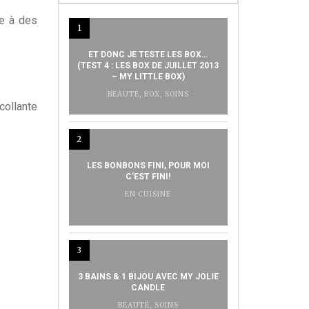
le à des
1
ET DONC JE TESTE LES BOX…
(TEST 4 : LES BOX DE JUILLET 2013
– MY LITTLE BOX)
BEAUTÉ
,
BOX
,
SOINS
collante
2
LES BONBONS FINI, POUR MOI
C’EST FINI!
EN CUISINE
3
3 BAINS & 1 BIJOU AVEC MY JOLIE
CANDLE
BEAUTÉ
,
SOINS