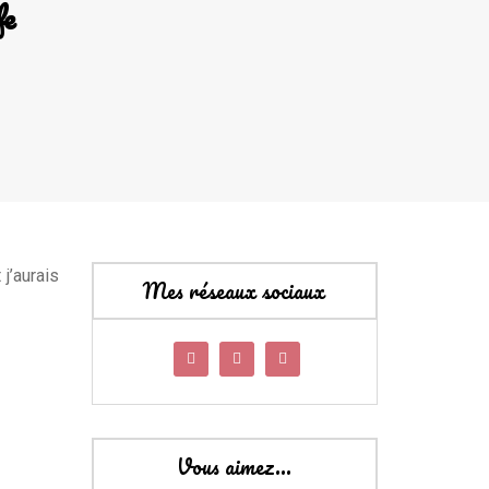
fe
 j’aurais
Mes réseaux sociaux
Vous aimez…