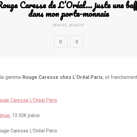
ouge Caresse de L’Oréal… juste une baf
dans mon porte-monnaie
BEAUTÉ
,
MAKEUP
e la gamme
Rouge Caresse chez L’Oréal Paris
, et franchement
énue
, 13.50€ pièce.