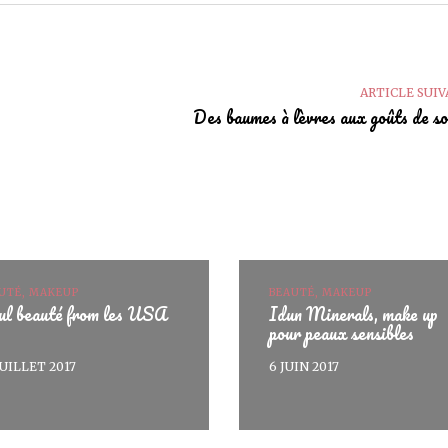
ARTICLE SUI
+
Des baumes à lèvres aux goûts de s
UTÉ, MAKEUP
BEAUTÉ, MAKEUP
ul beauté from les USA
Idun Minerals, make up
pour peaux sensibles
JUILLET 2017
6 JUIN 2017