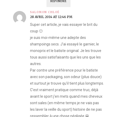
RÉPONDRE
SALOMON CHLOÉ
28 AVRIL 2014 AT 12:46 PM
Super cet article, je vais essayer le brit du
coup 🙂
je suis moi-même une adepte des
shampoings secs. J’ai essayé le garnier, le
monoprix et le batiste original. Je les trouve
tous aussi satisfaisants que les uns que les
autres.
Par contre une préférence pour le batiste
avec son packaging, son odeur (plus douce)
et surtout je trouve qu’il tient plus longtemps.
C’est vraiment pratique comme truc, déjà
avant le sport j’en mets quand mes cheveux
sont sales (en même temps je ne vais pas
les laver la veille du sport) histoire de ne pas
ressembler à une chose négligée 😀